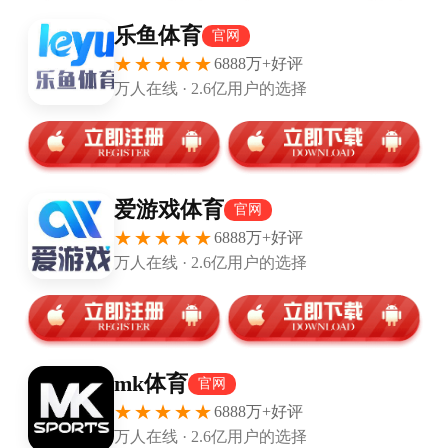
５场，就有多个证据说明：若非裁判和小黑屋偏袒强队，本轮仍会冷
门四起。曼城主场对水晶宫，落后两球，大概率捞不回来。真的？过
去１０个赛季，曼城的周六英超主场成绩如下：７６胜８平１２负。
多少次下午３点做东？４８次，其中不胜的２０场，９场发生在下午
３点，最近两个对手其一是水晶宫。输球的１２场中，３场在这个时
段，最近两次的对手都是水晶宫。
比赛中发生两件事，差点毁了曼城逆转。落后两球时，埃德松手抛球
出现“卡里乌斯现象”，小黑屋经过甄别，判定水晶宫前锋爱德华干扰
埃德松违例；上半时哈兰德抬脚踢中安德森头部，小黑屋又裁定不是
“暴力行为”，连黄牌也没给。如果水晶宫的第三个进球合法，曼城或
将无力回天。哈兰德要是吃了红牌，扳平都乏术。曼联小胜南安普
敦，又是运气不错。布鲁诺进球后不久，６０分钟前后，主队沃克彼
得斯高球送到曼联禁区，麦克托米内和对方中锋亚当斯拼抢，不是一
次，而是三次手球。有球迷戏谑小麦“在打排球”。小黑屋裁定小麦被
动。这事让《当日比赛》评论员老赖特很不高兴，“太扯了！”话音未
落，阿森纳尾声逆转，小黑屋回看加布里埃尔的进球，裁定合法。此