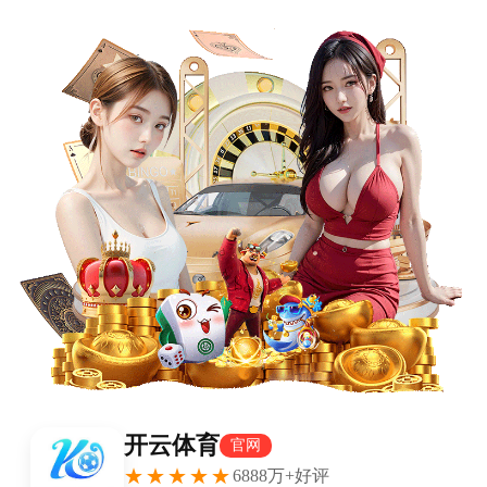
欢迎访问开云·体育（kaiyun）官方网站-KAIYUN SPORT
曼联开启M费转会谈判！西汉姆必须出售却不降
价，拉爵欲卖1人筹钱
频道：
意甲
日期：
2026-06-06
浏览：132
据「竞技网」报道，在确定了首签埃德森之后，曼联已经开始与
西汉
姆
联就签下葡萄牙中场球员马特乌斯·费尔南德斯进行谈判。21岁的
M费是红魔明确感兴趣的球员之一，俱乐部就其潜在的转会费和工资
都进行了相应的商讨。